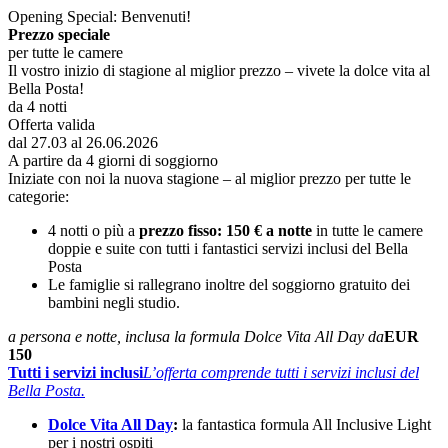
Opening Special: Benvenuti!
Prezzo speciale
per tutte le camere
Il vostro inizio di stagione al miglior prezzo – vivete la dolce vita al
Bella Posta!
da 4 notti
Offerta valida
dal 27.03 al 26.06.2026
A partire da 4 giorni di soggiorno
Iniziate con noi la nuova stagione – al miglior prezzo per tutte le
categorie:
4 notti o più a
prezzo fisso: 150 € a notte
in tutte le camere
doppie e suite con tutti i fantastici servizi inclusi del Bella
Posta
Le famiglie si rallegrano inoltre del soggiorno gratuito dei
bambini negli studio.
a persona e notte, inclusa la formula Dolce Vita All Day da
EUR
150
Tutti i servizi inclusi
L’offerta comprende tutti i servizi inclusi del
Bella Posta.
Dolce Vita All Day
:
la fantastica formula All Inclusive Light
per i nostri ospiti