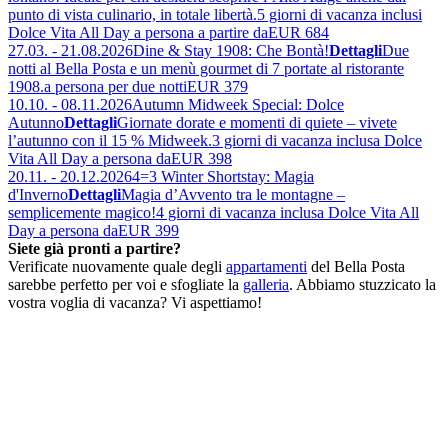
punto di vista culinario, in totale libertà.
5 giorni di vacanza inclusi
Dolce Vita All Day a persona a partire da
EUR 684
27.03. - 21.08.2026
Dine & Stay 1908: Che Bontà!
Dettagli
Due
notti al Bella Posta e un menù gourmet di 7 portate al ristorante
1908.
a persona per due notti
EUR 379
10.10. - 08.11.2026
Autumn Midweek Special: Dolce
Autunno
Dettagli
Giornate dorate e momenti di quiete – vivete
l’autunno con il 15 % Midweek.
3 giorni di vacanza inclusa Dolce
Vita All Day a persona da
EUR 398
20.11. - 20.12.2026
4=3 Winter Shortstay: Magia
d'Inverno
Dettagli
Magia d’Avvento tra le montagne –
semplicemente magico!
4 giorni di vacanza inclusa Dolce Vita All
Day a persona da
EUR 399
Siete già pronti a partire?
Verificate nuovamente quale degli
appartamenti
del Bella Posta
sarebbe perfetto per voi e sfogliate la
galleria
. Abbiamo stuzzicato la
vostra voglia di vacanza? Vi aspettiamo!