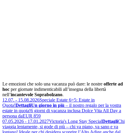
Le emozioni che solo una vacanza può dare: le nostre
offerte ad
hoc
per giornate indimenticabili all’insegna della libertà
nell’
incantevole Soprabolzano
.
12.07. - 15.08.2026
Speciale Estate 6=5: Estate in
Quota!
Dettagli
Un giorno in più
– il nostro regalo per la vostra
estate in quota!
6 giorni di vacanza inclusa Dolce Vita All Day a
persona da
EUR 859
07.05.2026 - 17.01.2027
Victoria's Long Stay Special
Dettagli
Chi
viaggia lentamente, si gode di più – chi va piano, va sano e va
lontano! Ideale per chi desidera scoprire l’Alto Adige anche dal