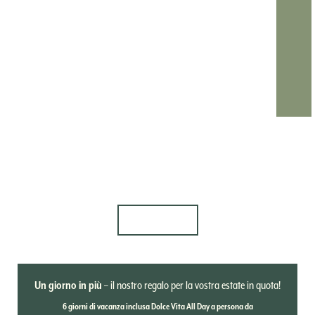
12.07. - 15.08.2026
Speciale Estate 6=5: Estate in
Quota!
DETTAGLI
Un giorno in più
– il nostro regalo per la vostra estate in quota!
6 giorni di vacanza inclusa Dolce Vita All Day a persona da