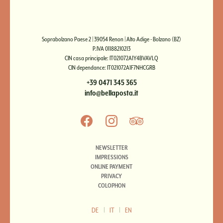
Soprabolzano Paese 2 | 39054 Renon | Alto Adige - Bolzano (BZ)
P.IVA 01188210213
CIN casa principale: IT021072A1Y4BVAVLQ
CIN dependance: IT021072A1F7NHCGRB
+39 0471 345 365
info@bellaposta.it
NEWSLETTER
IMPRESSIONS
ONLINE PAYMENT
PRIVACY
COLOPHON
DE
|
IT
|
EN