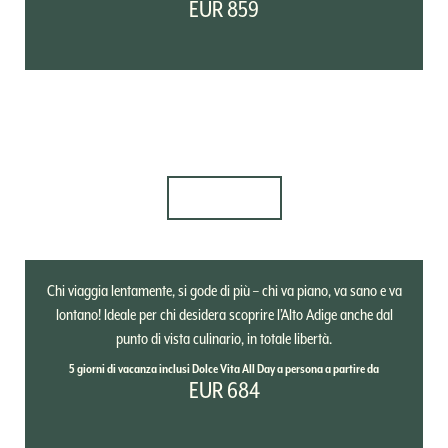
EUR 859
07.05.2026 - 17.01.2027
Victoria's Long Stay Special
DETTAGLI
Chi viaggia lentamente, si gode di più – chi va piano, va sano e va
lontano! Ideale per chi desidera scoprire l’Alto Adige anche dal
punto di vista culinario, in totale libertà.
5 giorni di vacanza inclusi Dolce Vita All Day a persona a partire da
EUR 684