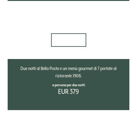
27.03. - 21.08.2026
Dine & Stay 1908: Che Bontà!
DETTAGLI
Due notti al Bella Posta e un menù gourmet di 7 portate al
ristorante 1908.
a persona per due notti
EUR 379
10.10. - 08.11.2026