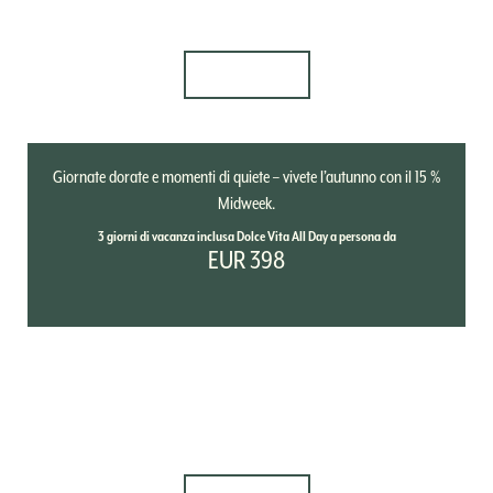
Autumn Midweek Special:
Dolce Autunno
DETTAGLI
Giornate dorate e momenti di quiete – vivete l’autunno con il 15 %
Midweek.
3 giorni di vacanza inclusa Dolce Vita All Day a persona da
EUR 398
20.11. - 20.12.2026
4=3 Winter Shortstay: Magia
d'Inverno