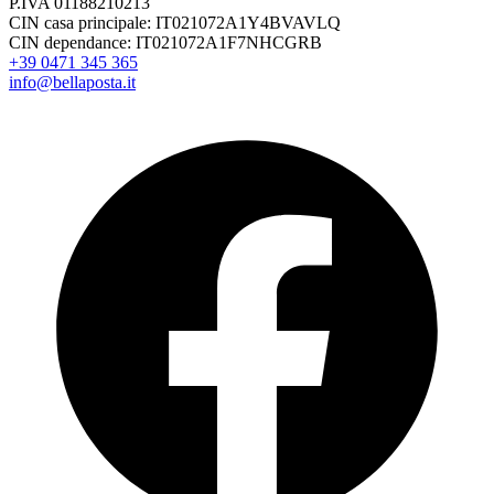
P.IVA 01188210213
CIN casa principale: IT021072A1Y4BVAVLQ
CIN dependance: IT021072A1F7NHCGRB
+39 0471 345 365
info@bellaposta.it