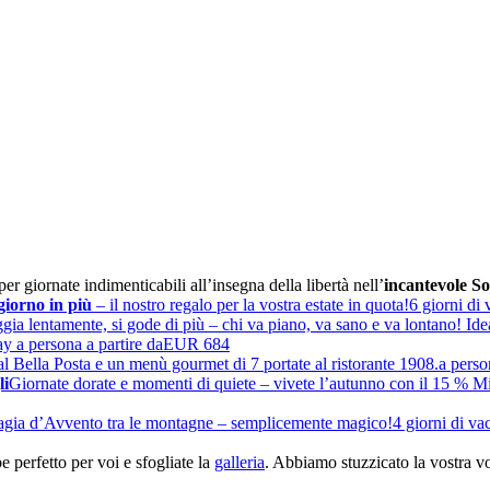
er giornate indimenticabili all’insegna della libertà nell’
incantevole S
giorno in più
– il nostro regalo per la vostra estate in quota!
6 giorni di
gia lentamente, si gode di più – chi va piano, va sano e va lontano! Ide
y a persona a partire da
EUR 684
al Bella Posta e un menù gourmet di 7 portate al ristorante 1908.
a perso
li
Giornate dorate e momenti di quiete – vivete l’autunno con il 15 % 
gia d’Avvento tra le montagne – semplicemente magico!
4 giorni di v
 perfetto per voi e sfogliate la
galleria
. Abbiamo stuzzicato la vostra v