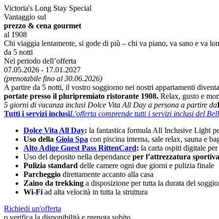
Victoria's Long Stay Special
Vantaggio sul
prezzo & cena gourmet
al 1908
Chi viaggia lentamente, si gode di più – chi va piano, va sano e va lont
da 5 notti
Nel periodo dell’offerta
07.05.2026 - 17.01.2027
(prenotabile fino al 30.06.2026)
A partire da 5 notti, il vostro soggiorno nei nostri appartamenti divent
portate presso il pluripremiato ristorante 1908.
Relax, gusto e mome
5 giorni di vacanza inclusi Dolce Vita All Day a persona a partire da
Tutti i servizi inclusi
L’offerta comprende tutti i servizi inclusi del Bel
Dolce Vita All Day
:
la fantastica formula All Inclusive Light per
Uso della
Gioia Spa
con piscina interna, sale relax, sauna e ba
Alto Adige Guest Pass RittenCard
:
la carta ospiti digitale pe
Uso del deposito nella dependance
per l’attrezzatura sportiv
Pulizia standard
delle camere ogni due giorni e pulizia finale
Parcheggio
direttamente accanto alla casa
Zaino da trekking
a disposizione per tutta la durata del soggi
Wi-Fi
ad alta velocità in tutta la struttura
Richiedi un'offerta
o verifica la disponibilità e prenota subito