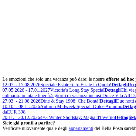
Le emozioni che solo una vacanza può dare: le nostre
offerte ad hoc
p
12.07. - 15.08.2026
Speciale Estate 6=5: Estate in Quota!
Dettagli
Un 
07.05.2026 - 17.01.2027
Victoria's Long Stay Special
Dettagli
Chi viag
culinario, in totale libertà.
5 giorni di vacanza inclusi Dolce Vita All Da
27.03. - 21.08.2026
Dine & Stay 1908: Che Bontà!
Dettagli
Due notti 
10.10. - 08.11.2026
Autumn Midweek Special: Dolce Autunno
Dettag
da
EUR 398
20.11. - 20.12.2026
4=3 Winter Shortstay: Magia d'Inverno
Dettagli
Ma
Siete già pronti a partire?
Verificate nuovamente quale degli
appartamenti
del Bella Posta sarebbe