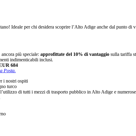
ano! Ideale per chi desidera scoprire l’Alto Adige anche dal punto di vist
a ancora più speciale:
approfittate del 10% di vantaggio
sulla tariffa 
nti indimenticabili inclusi.
EUR 684
la Posta.
 i nostri ospiti
gno turco
r l’utilizzo di tutti i mezzi di trasporto pubblico in Alto Adige e numero
a
orno