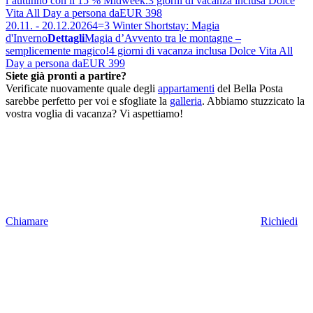
l’autunno con il 15 % Midweek.
3 giorni di vacanza inclusa Dolce
Vita All Day a persona da
EUR 398
20.11. - 20.12.2026
4=3 Winter Shortstay: Magia
d'Inverno
Dettagli
Magia d’Avvento tra le montagne –
semplicemente magico!
4 giorni di vacanza inclusa Dolce Vita All
Day a persona da
EUR 399
Siete già pronti a partire?
Verificate nuovamente quale degli
appartamenti
del Bella Posta
sarebbe perfetto per voi e sfogliate la
galleria
. Abbiamo stuzzicato la
vostra voglia di vacanza? Vi aspettiamo!
Chiamare
Richiedi