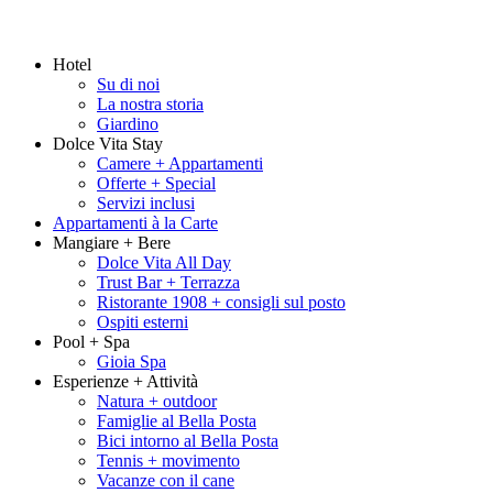
Hotel
Su di noi
La nostra storia
Giardino
Dolce Vita Stay
Camere + Appartamenti
Offerte + Special
Servizi inclusi
Appartamenti à la Carte
Mangiare + Bere
Dolce Vita All Day
Trust Bar + Terrazza
Ristorante 1908 + consigli sul posto
Ospiti esterni
Pool + Spa
Gioia Spa
Esperienze + Attività
Natura + outdoor
Famiglie al Bella Posta
Bici intorno al Bella Posta
Tennis + movimento
Vacanze con il cane