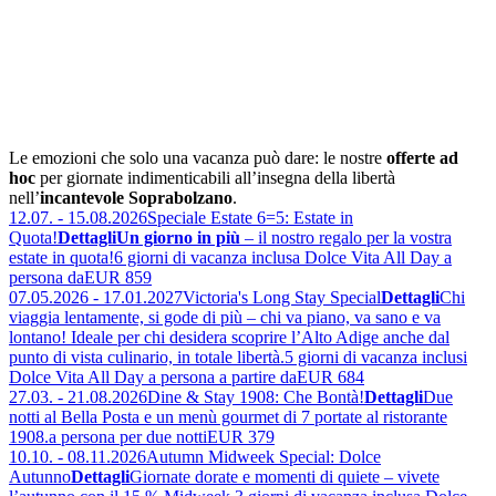
Le emozioni che solo una vacanza può dare: le nostre
offerte ad
hoc
per giornate indimenticabili all’insegna della libertà
nell’
incantevole Soprabolzano
.
12.07. - 15.08.2026
Speciale Estate 6=5: Estate in
Quota!
Dettagli
Un giorno in più
– il nostro regalo per la vostra
estate in quota!
6 giorni di vacanza inclusa Dolce Vita All Day a
persona da
EUR 859
07.05.2026 - 17.01.2027
Victoria's Long Stay Special
Dettagli
Chi
viaggia lentamente, si gode di più – chi va piano, va sano e va
lontano! Ideale per chi desidera scoprire l’Alto Adige anche dal
punto di vista culinario, in totale libertà.
5 giorni di vacanza inclusi
Dolce Vita All Day a persona a partire da
EUR 684
27.03. - 21.08.2026
Dine & Stay 1908: Che Bontà!
Dettagli
Due
notti al Bella Posta e un menù gourmet di 7 portate al ristorante
1908.
a persona per due notti
EUR 379
10.10. - 08.11.2026
Autumn Midweek Special: Dolce
Autunno
Dettagli
Giornate dorate e momenti di quiete – vivete