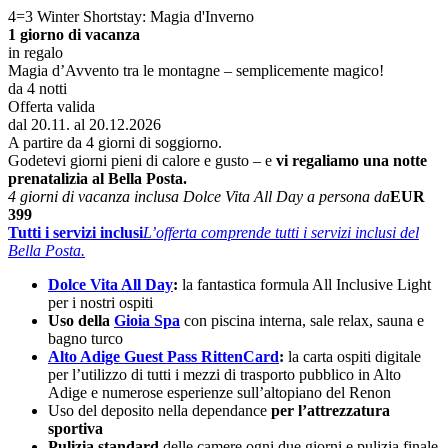
4=3 Winter Shortstay: Magia d'Inverno
1 giorno di vacanza
in regalo
Magia d’Avvento tra le montagne – semplicemente magico!
da 4 notti
Offerta valida
dal 20.11. al 20.12.2026
A partire da 4 giorni di soggiorno.
Godetevi giorni pieni di calore e gusto – e
vi regaliamo una notte
prenatalizia al Bella Posta.
4 giorni di vacanza inclusa Dolce Vita All Day a persona da
EUR
399
Tutti i servizi inclusi
L’offerta comprende tutti i servizi inclusi del
Bella Posta.
Dolce Vita All Day
:
la fantastica formula All Inclusive Light
per i nostri ospiti
Uso della
Gioia Spa
con piscina interna, sale relax, sauna e
bagno turco
Alto Adige Guest Pass RittenCard
:
la carta ospiti digitale
per l’utilizzo di tutti i mezzi di trasporto pubblico in Alto
Adige e numerose esperienze sull’altopiano del Renon
Uso del deposito nella dependance
per l’attrezzatura
sportiva
Pulizia standard
delle camere ogni due giorni e pulizia finale