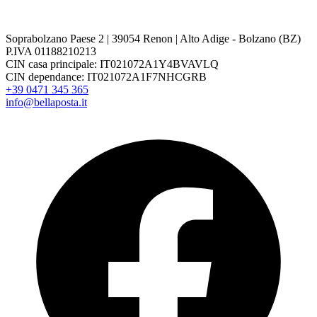
Soprabolzano Paese 2 | 39054 Renon | Alto Adige - Bolzano (BZ)
P.IVA 01188210213
CIN casa principale: IT021072A1Y4BVAVLQ
CIN dependance: IT021072A1F7NHCGRB
+39 0471 345 365
info@bellaposta.it