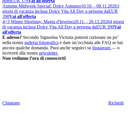
notti
EUR 379
Vai all'offerta
Autumn Midweek Special: Dolce Autunno
10.10. - 08.11.2026
3
giorni di vacanza inclusa Dolce Vita All Day a persona da
EUR
398
Vai all'offerta
4=3 Winter Shortstay: Magia d'Inverno
20.11. - 20.12.2026
4 giorni
di vacanza inclusa Dolce Vita All Day a persona da
EUR 399
Vai
all'offerta
E adesso?
Secondo Signorina Victoria potresti curiosare un po’
nella nostra
galleria fotografica
e dare un’occhiata alle FAQ se hai
ancora qualche domanda. Puoi anche seguirci su
Instagram
— o
iscriverti alla nostra
newsletter.
Non vediamo l’ora di conoscerti!
Chiamare
Richiedi