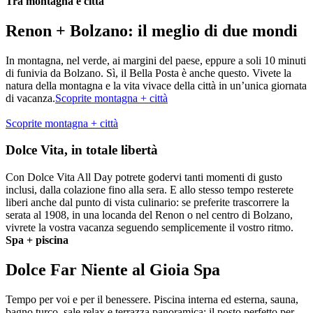
Tra montagna e città
Renon + Bolzano: il meglio di due mondi
In montagna, nel verde, ai margini del paese, eppure a soli 10 minuti
di funivia da Bolzano. Sì, il Bella Posta è anche questo. Vivete la
natura della montagna e la vita vivace della città in un’unica giornata
di vacanza.
Scoprite montagna + città
Scoprite montagna + città
Dolce Vita, in totale libertà
Con Dolce Vita All Day potrete godervi tanti momenti di gusto
inclusi, dalla colazione fino alla sera. E allo stesso tempo resterete
liberi anche dal punto di vista culinario: se preferite trascorrere la
serata al 1908, in una locanda del Renon o nel centro di Bolzano,
vivrete la vostra vacanza seguendo semplicemente il vostro ritmo.
Spa + piscina
Dolce Far Niente al Gioia Spa
Tempo per voi e per il benessere. Piscina interna ed esterna, sauna,
bagno turco, sale relax e terrazza panoramica: il posto perfetto per