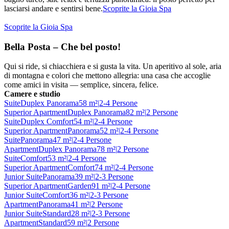
lasciarsi andare e sentirsi bene.
Scoprite la Gioia Spa
Scoprite la Gioia Spa
Bella Posta – Che bel posto!
Qui si ride, si chiacchiera e si gusta la vita. Un aperitivo al sole, aria
di montagna e colori che mettono allegria: una casa che accoglie
come amici in visita — semplice, sincera, felice.
Camere e studio
Suite
Duplex Panorama
58 m²
|
2-4 Persone
Superior Apartment
Duplex Panorama
82 m²
|
2 Persone
Suite
Duplex Comfort
54 m²
|
2-4 Persone
Superior Apartment
Panorama
52 m²
|
2-4 Persone
Suite
Panorama
47 m²
|
2-4 Persone
Apartment
Duplex Panorama
78 m²
|
2 Persone
Suite
Comfort
53 m²
|
2-4 Persone
Superior Apartment
Comfort
74 m²
|
2-4 Persone
Junior Suite
Panorama
39 m²
|
2-3 Persone
Superior Apartment
Garden
91 m²
|
2-4 Persone
Junior Suite
Comfort
36 m²
|
2-3 Persone
Apartment
Panorama
41 m²
|
2 Persone
Junior Suite
Standard
28 m²
|
2-3 Persone
Apartment
Standard
59 m²
|
2 Persone