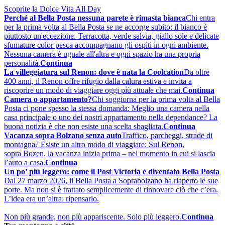
Scoprite la Dolce Vita All Day
Perché al Bella Posta nessuna parete è rimasta bianca
Chi entra
per la prima volta al Bella Posta se ne accorge subito: il bianco è
piuttosto un'eccezione. Terracotta, verde salvia, giallo sole e delicate
sfumature color pesca accompagnano gli ospiti in ogni ambiente.
Nessuna camera è uguale all'altra e ogni spazio ha una propria
personalità.
Continua
La villeggiatura sul Renon: dove è nata la Coolcation
Da oltre
400 anni, il Renon offre rifugio dalla calura estiva e invita a
riscoprire un modo di viaggiare oggi più attuale che mai.
Continua
Camera o appartamento?
Chi soggiorna per la prima volta al Bella
Posta ci pone spesso la stessa domanda: Meglio una camera nella
casa principale o uno dei nostri appartamento nella dependance? La
buona notizia è che non esiste una scelta sbagliata.
Continua
Vacanza sopra Bolzano senza auto
Traffico, parcheggi, strade di
montagna? Esiste un altro modo di viaggiare: Sul Renon,
sopra Bozen, la vacanza inizia prima – nel momento in cui si lascia
l’auto a casa.
Continua
Un po’ più leggero: come il Post Victoria è diventato Bella Posta
Dal 27 marzo 2026, il Bella Posta a Soprabolzano ha riaperto le sue
porte. Ma non si è trattato semplicemente di rinnovare ciò che c’era.
L’idea era un’altra: ripensarlo.
Non più grande, non più appariscente. Solo più leggero.
Continua