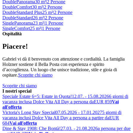
Double
Panorama
30 m²
|
2 Persone
Double
Comfort
30 m²
|
2 Persone
Double
Standard Plus
25 m²
|
2 Persone
Double
Standard
26 m²
|
2 Persone
Single
Panorama
23 m²
|
1 Persone
Single
Comfort
25 m²
|
1 Persone
Ospitalità
Piacere!
Gabriel vi dà il benvenuto con attenzione e cordialità. La famiglia
Holzner sostiene il Bella Posta con esperienza e spirito
d’accoglienza. Un luogo che unisce tradizione, stile e gioia di
ospitare.
Scoprite chi siamo
Scoprite chi siamo
I nostri special
Speciale Estate 6=5: Estate in Quota!
12.07. - 15.08.2026
6 giorni di
vacanza inclusa Dolce Vita All Day a persona da
EUR 859
Vai
all'offerta
Victoria's Long Stay Special
07.05.2026 - 17.01.2027
5 giorni di
vacanza inclusi Dolce Vita All Day a persona a partire da
EUR
684
Vai all'offerta
Dine & Stay 1908: Che Bontà!
27.03. - 21.08.2026
a persona per due