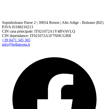
Soprabolzano Paese 2 | 39054 Renon | Alto Adige - Bolzano (BZ)
P.IVA 01188210213
CIN casa principale: IT021072A1Y4BVAVLQ
CIN dependance: IT021072A1F7NHCGRB
+39 0471 345 365
info@bellaposta.it