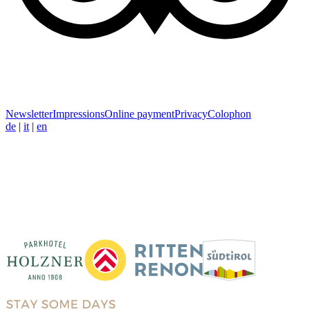
Newsletter
Impressions
Online payment
Privacy
Colophon
de
|
it
|
en