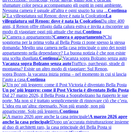
sfumature color pesca accompagnano gli ospiti in ogni ambiente.
Nessuna camera è uguale all'altra e ogni spazio ha una ...
Continua
La
villeggiatura sul Renon: dove è nata la Coolcation
Da oltre 400
anni, il Renon offre rifugio dalla calura estiva e invita a riscoprire un
modo di viaggiare oggi più attuale che mai.
Continua
Camera o appartamento?
Chi
soggiorna per la prima volta al Bella Posta ci pone spesso la stessa
domanda: Meglio una camera nella casa principale o uno dei nostri
appartamento nella dependance? La buona notizia è che non esiste
una scelta sbagliata.
Continua
Vacanza sopra Bolzano senza auto
Traffico, parcheggi, strade di
montagna? Esiste un altro modo di viaggiare: Sul Renon,
sopra Bozen, la vacanza inizia prima – nel momento in cui si lascia
l’auto a casa.
Continua
Un po’ più leggero: come il Post Victoria è diventato Bella Posta
Dal 27 marzo 2026, il Bella Posta a Soprabolzano ha riaperto le sue
porte. Ma non si è trattato semplicemente di rinnovare ciò che c’era.
L’idea era un’altra: ripensarlo. Non più grande, non più
appariscente. Solo più leggero.
Continua
A marzo 2026 apre
anche la casa principale!
Dopo un’accurata ristrutturazione insieme
al duo di architetti raro, la casa principale del Bella Posta si