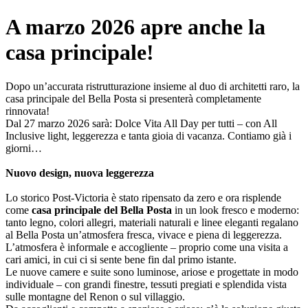
A marzo 2026 apre anche la
casa principale!
Dopo un’accurata ristrutturazione insieme al duo di architetti raro, la
casa principale del Bella Posta si presenterà completamente
rinnovata!
Dal 27 marzo 2026 sarà: Dolce Vita All Day per tutti – con All
Inclusive light, leggerezza e tanta gioia di vacanza. Contiamo già i
giorni…
Nuovo design, nuova leggerezza
Lo storico Post-Victoria è stato ripensato da zero e ora risplende
come
casa principale del Bella Posta
in un look fresco e moderno:
tanto legno, colori allegri, materiali naturali e linee eleganti regalano
al Bella Posta un’atmosfera fresca, vivace e piena di leggerezza.
L’atmosfera è informale e accogliente – proprio come una visita a
cari amici, in cui ci si sente bene fin dal primo istante.
Le nuove camere e suite sono luminose, ariose e progettate in modo
individuale – con grandi finestre, tessuti pregiati e splendida vista
sulle montagne del Renon o sul villaggio.