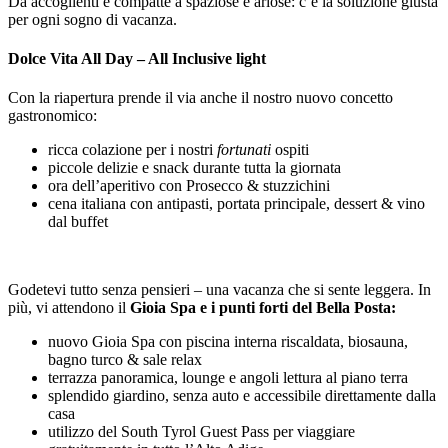
Da accoglienti e compatte a spaziose e ariose: c’è la soluzione giusta
per ogni sogno di vacanza.
Dolce Vita All Day – All Inclusive light
Con la riapertura prende il via anche il nostro nuovo concetto
gastronomico:
ricca colazione per i nostri
fortunati
ospiti
piccole delizie e snack durante tutta la giornata
ora dell’aperitivo con Prosecco & stuzzichini
cena italiana con antipasti, portata principale, dessert & vino
dal buffet
Godetevi tutto senza pensieri – una vacanza che si sente leggera. In
più, vi attendono il
Gioia Spa e i punti forti del Bella Posta:
nuovo Gioia Spa con piscina interna riscaldata, biosauna,
bagno turco & sale relax
terrazza panoramica, lounge e angoli lettura al piano terra
splendido giardino, senza auto e accessibile direttamente dalla
casa
utilizzo del South Tyrol Guest Pass per viaggiare