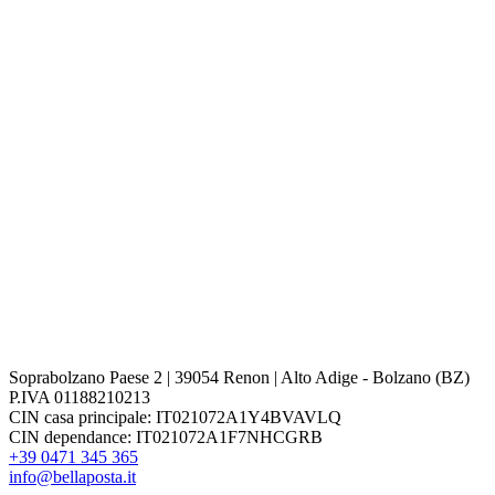
Soprabolzano Paese 2 | 39054 Renon | Alto Adige - Bolzano (BZ)
P.IVA 01188210213
CIN casa principale: IT021072A1Y4BVAVLQ
CIN dependance: IT021072A1F7NHCGRB
+39 0471 345 365
info@bellaposta.it