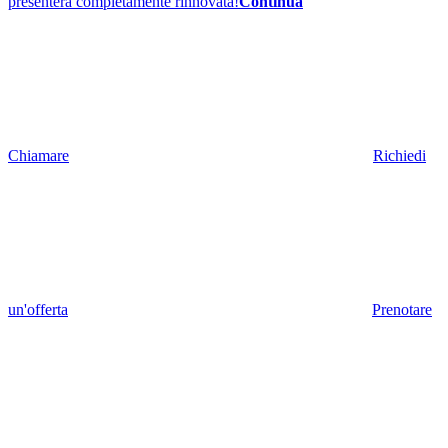
presenterà completamente rinnovata!
Continua
Chiamare
Richiedi
un'offerta
Prenotare