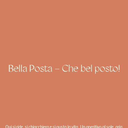
Bella Posta – Che bel posto!
Qui si ride, si chiacchiera e si gusta la vita. Un aperitivo al sole, aria