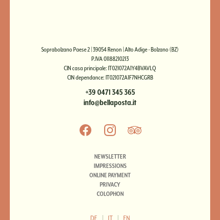
Soprabolzano Paese 2 | 39054 Renon | Alto Adige - Bolzano (BZ)
P.IVA 01188210213
CIN casa principale: IT021072A1Y4BVAVLQ
CIN dependance: IT021072A1F7NHCGRB
+39 0471 345 365
info@bellaposta.it
NEWSLETTER
IMPRESSIONS
ONLINE PAYMENT
PRIVACY
COLOPHON
DE
|
IT
|
EN