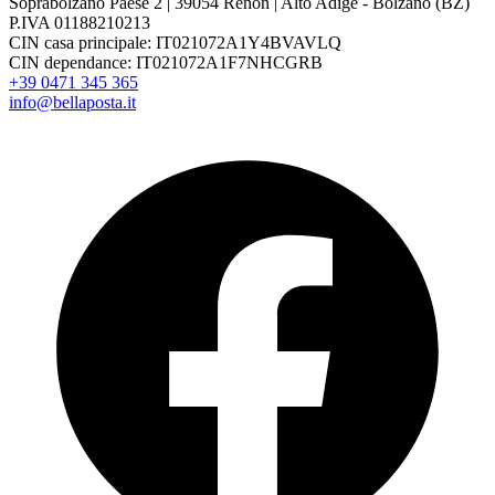
Soprabolzano Paese 2 | 39054 Renon | Alto Adige - Bolzano (BZ)
P.IVA 01188210213
CIN casa principale: IT021072A1Y4BVAVLQ
CIN dependance: IT021072A1F7NHCGRB
+39 0471 345 365
info@bellaposta.it