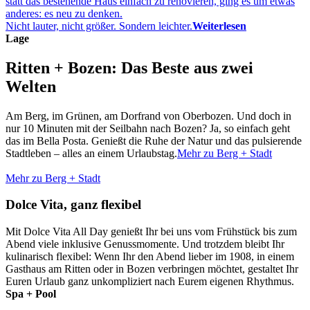
statt das bestehende Haus einfach zu renovieren, ging es um etwas
anderes: es neu zu denken.
Nicht lauter, nicht größer. Sondern leichter.
Weiterlesen
Lage
Ritten + Bozen: Das Beste aus zwei
Welten
Am Berg, im Grünen, am Dorfrand von Oberbozen. Und doch in
nur 10 Minuten mit der Seilbahn nach Bozen? Ja, so einfach geht
das im Bella Posta. Genießt die Ruhe der Natur und das pulsierende
Stadtleben – alles an einem Urlaubstag.
Mehr zu Berg + Stadt
Mehr zu Berg + Stadt
Dolce Vita, ganz flexibel
Mit Dolce Vita All Day genießt Ihr bei uns vom Frühstück bis zum
Abend viele inklusive Genussmomente. Und trotzdem bleibt Ihr
kulinarisch flexibel: Wenn Ihr den Abend lieber im 1908, in einem
Gasthaus am Ritten oder in Bozen verbringen möchtet, gestaltet Ihr
Euren Urlaub ganz unkompliziert nach Eurem eigenen Rhythmus.
Spa + Pool