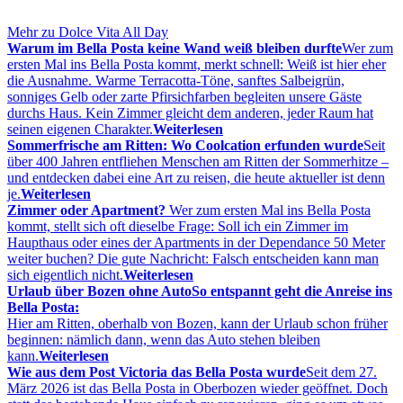
Mehr zu Dolce Vita All Day
Warum im Bella Posta keine Wand weiß bleiben durfte
Wer zum
ersten Mal ins Bella Posta kommt, merkt schnell: Weiß ist hier eher
die Ausnahme. Warme Terracotta-Töne, sanftes Salbeigrün,
sonniges Gelb oder zarte Pfirsichfarben begleiten unsere Gäste
durchs Haus. Kein Zimmer gleicht dem anderen, jeder Raum hat
seinen eigenen Charakter.
Weiterlesen
Sommerfrische am Ritten: Wo Coolcation erfunden wurde
Seit
über 400 Jahren entfliehen Menschen am Ritten der Sommerhitze –
und entdecken dabei eine Art zu reisen, die heute aktueller ist denn
je.
Weiterlesen
Zimmer oder Apartment?
Wer zum ersten Mal ins Bella Posta
kommt, stellt sich oft dieselbe Frage: Soll ich ein Zimmer im
Haupthaus oder eines der Apartments in der Dependance 50 Meter
weiter buchen? Die gute Nachricht: Falsch entscheiden kann man
sich eigentlich nicht.
Weiterlesen
Urlaub über Bozen ohne Auto
So entspannt geht die Anreise ins
Bella Posta:
Hier am Ritten, oberhalb von Bozen, kann der Urlaub schon früher
beginnen: nämlich dann, wenn das Auto stehen bleiben
kann.
Weiterlesen
Wie aus dem Post Victoria das Bella Posta wurde
Seit dem 27.
März 2026 ist das Bella Posta in Oberbozen wieder geöffnet. Doch