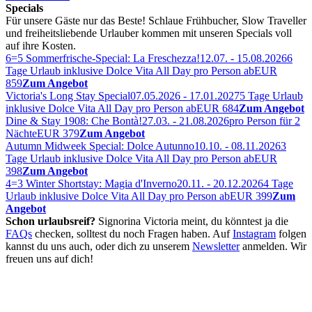
Specials
Für unsere Gäste nur das Beste! Schlaue Frühbucher, Slow Traveller
und freiheitsliebende Urlauber kommen mit unseren Specials voll
auf ihre Kosten.
6=5 Sommerfrische-Special: La Freschezza!
12.07. - 15.08.2026
6
Tage Urlaub inklusive Dolce Vita All Day pro Person ab
EUR
859
Zum Angebot
Victoria's Long Stay Special
07.05.2026 - 17.01.2027
5 Tage Urlaub
inklusive Dolce Vita All Day pro Person ab
EUR 684
Zum Angebot
Dine & Stay 1908: Che Bontà!
27.03. - 21.08.2026
pro Person für 2
Nächte
EUR 379
Zum Angebot
Autumn Midweek Special: Dolce Autunno
10.10. - 08.11.2026
3
Tage Urlaub inklusive Dolce Vita All Day pro Person ab
EUR
398
Zum Angebot
4=3 Winter Shortstay: Magia d'Inverno
20.11. - 20.12.2026
4 Tage
Urlaub inklusive Dolce Vita All Day pro Person ab
EUR 399
Zum
Angebot
Schon urlaubsreif?
Signorina Victoria meint, du könntest ja die
FAQs
checken, solltest du noch Fragen haben. Auf
Instagram
folgen
kannst du uns auch, oder dich zu unserem
Newsletter
anmelden. Wir
freuen uns auf dich!