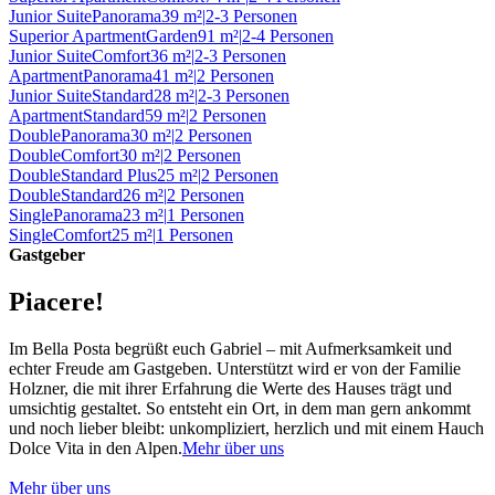
Junior Suite
Panorama
39 m²
|
2-3 Personen
Superior Apartment
Garden
91 m²
|
2-4 Personen
Junior Suite
Comfort
36 m²
|
2-3 Personen
Apartment
Panorama
41 m²
|
2 Personen
Junior Suite
Standard
28 m²
|
2-3 Personen
Apartment
Standard
59 m²
|
2 Personen
Double
Panorama
30 m²
|
2 Personen
Double
Comfort
30 m²
|
2 Personen
Double
Standard Plus
25 m²
|
2 Personen
Double
Standard
26 m²
|
2 Personen
Single
Panorama
23 m²
|
1 Personen
Single
Comfort
25 m²
|
1 Personen
Gastgeber
Piacere!
Im Bella Posta begrüßt euch Gabriel – mit Aufmerksamkeit und
echter Freude am Gastgeben. Unterstützt wird er von der Familie
Holzner, die mit ihrer Erfahrung die Werte des Hauses trägt und
umsichtig gestaltet. So entsteht ein Ort, in dem man gern ankommt
und noch lieber bleibt: unkompliziert, herzlich und mit einem Hauch
Dolce Vita in den Alpen.
Mehr über uns
Mehr über uns