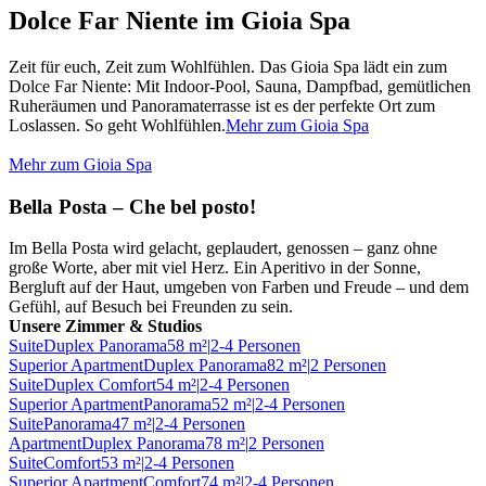
Dolce Far Niente im Gioia Spa
Zeit für euch, Zeit zum Wohlfühlen. Das Gioia Spa lädt ein zum
Dolce Far Niente: Mit Indoor-Pool, Sauna, Dampfbad, gemütlichen
Ruheräumen und Panoramaterrasse ist es der perfekte Ort zum
Loslassen. So geht Wohlfühlen.
Mehr zum Gioia Spa
Mehr zum Gioia Spa
Bella Posta – Che bel posto!
Im Bella Posta wird gelacht, geplaudert, genossen – ganz ohne
große Worte, aber mit viel Herz. Ein Aperitivo in der Sonne,
Bergluft auf der Haut, umgeben von Farben und Freude – und dem
Gefühl, auf Besuch bei Freunden zu sein.
Unsere Zimmer & Studios
Suite
Duplex Panorama
58 m²
|
2-4 Personen
Superior Apartment
Duplex Panorama
82 m²
|
2 Personen
Suite
Duplex Comfort
54 m²
|
2-4 Personen
Superior Apartment
Panorama
52 m²
|
2-4 Personen
Suite
Panorama
47 m²
|
2-4 Personen
Apartment
Duplex Panorama
78 m²
|
2 Personen
Suite
Comfort
53 m²
|
2-4 Personen
Superior Apartment
Comfort
74 m²
|
2-4 Personen