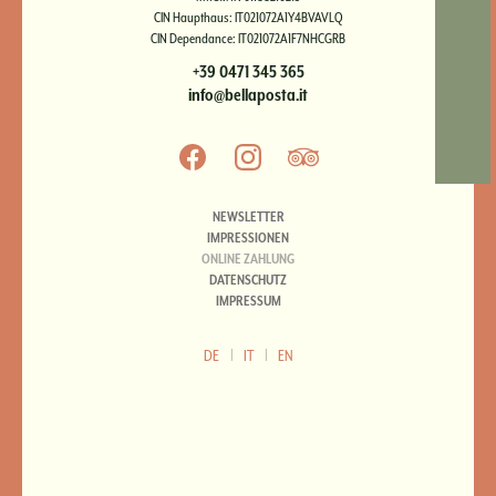
CIN Haupthaus: IT021072A1Y4BVAVLQ
CIN Dependance: IT021072A1F7NHCGRB
+39 0471 345 365
info@bellaposta.it
NEWSLETTER
IMPRESSIONEN
ONLINE ZAHLUNG
DATENSCHUTZ
IMPRESSUM
DE
|
IT
|
EN