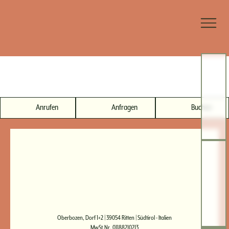
Anrufen
Anfragen
Buchen
Oberbozen, Dorf 1+2 | 39054 Ritten | Südtirol - Italien
MwSt.Nr. 01188210213