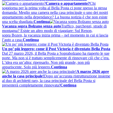
Camera o appartamento?
Chi
soggiorna per la prima volta al Bella Posta ci pone spesso la stessa
domanda: Meglio una camera nella casa principale o uno dei nostri
appartamento nella dependance? La buona notizia è che non esiste
una scelta sbagliata.
Continua
Vacanza sopra Bolzano senza auto
Traffico, parcheggi, strade di
montagna? Esiste un altro modo di viaggiare: Sul Renon,
sopra Bozen, la vacanza inizia prima – nel momento in cui si lascia
l’auto a casa.
Continua
Un po’ più leggero: come il Post Victoria è diventato Bella Posta
Dal 27 marzo 2026, il Bella Posta a Soprabolzano ha riaperto le sue
porte. Ma non si è trattato semplicemente di rinnovare ciò che c’era.
L’idea era un’altra: ripensarlo. Non più grande, non più
appariscente. Solo più leggero.
Continua
A marzo 2026 apre
anche la casa principale!
Dopo un’accurata ristrutturazione insieme
al duo di architetti raro, la casa principale del Bella Posta si
presenterà completamente rinnovata!
Continua