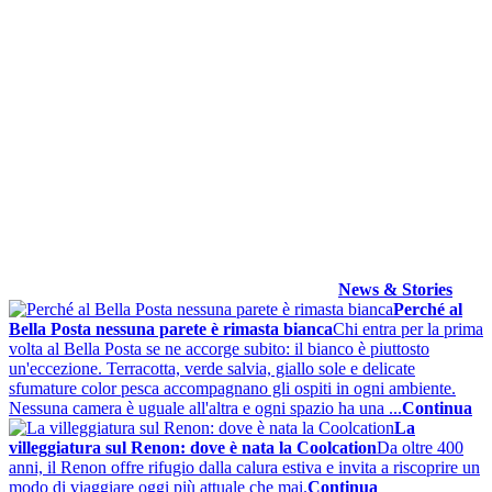
News & Stories
Perché al
Bella Posta nessuna parete è rimasta bianca
Chi entra per la prima
volta al Bella Posta se ne accorge subito: il bianco è piuttosto
un'eccezione. Terracotta, verde salvia, giallo sole e delicate
sfumature color pesca accompagnano gli ospiti in ogni ambiente.
Nessuna camera è uguale all'altra e ogni spazio ha una ...
Continua
La
villeggiatura sul Renon: dove è nata la Coolcation
Da oltre 400
anni, il Renon offre rifugio dalla calura estiva e invita a riscoprire un
modo di viaggiare oggi più attuale che mai.
Continua