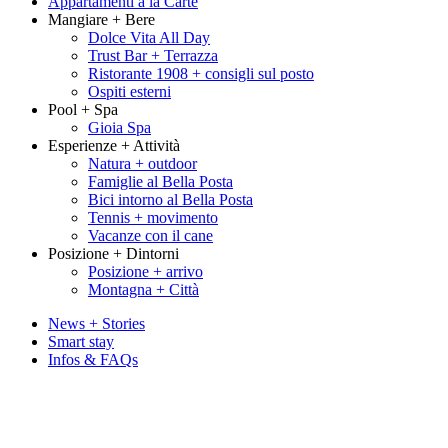
Appartamenti à la Carte
Mangiare + Bere
Dolce Vita All Day
Trust Bar + Terrazza
Ristorante 1908 + consigli sul posto
Ospiti esterni
Pool + Spa
Gioia Spa
Esperienze + Attività
Natura + outdoor
Famiglie al Bella Posta
Bici intorno al Bella Posta
Tennis + movimento
Vacanze con il cane
Posizione + Dintorni
Posizione + arrivo
Montagna + Città
News + Stories
Smart stay
Infos & FAQs