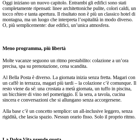
Oggi iniziano un nuovo capitolo. Entrambi gli edifici sono stati
completamente ripensati: linee architettoniche pulite, colori caldi, un
tocco rétro e tanta apertura. Il risultato non è più un classico hotel di
montagna, ma un luogo che interpreta l’ospitalità in modo diverso.
O, più semplicemente: due edifici, un’unica atmosfera.
Meno programma, più libertà
Molte vacanze seguono un ritmo prestabilito: colazione a un’ora
precisa, spa su prenotazione, cena scandita.
Al Bella Posta è diverso. La giornata inizia senza fretta. Magari con
un caffè in terrazza, magari più tardi – la colazione c’è comunque. Il
resto viene da sé: una crostata a metà giornata, un tuffo in piscina,
un bicchiere di vino nel pomeriggio. E la sera, a tavola, cucina
sincera e conversazioni che si allungano senza accorgersene.
Alla base c’è un concetto semplice: un all-inclusive leggero, senza
rigidità, che lascia spazio. Nessun orario fisso. Solo il proprio ritmo.
La Dolce Vita prende quota