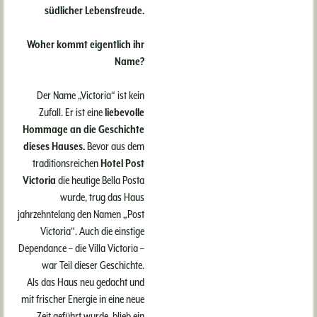
südlicher Lebensfreude.
Zimmer oder
Woher kommt eigentlich ihr
Apartment?
Name?
Der Name „Victoria“ ist kein
Wer zum ersten Mal ins Bella
Zufall. Er ist eine
liebevolle
Posta kommt, stellt sich oft
Hommage an die Geschichte
dieselbe Frage: Soll ich ein Zimmer
dieses Hauses.
Bevor aus dem
im Haupthaus oder eines der
traditionsreichen
Hotel Post
Apartments in der Dependance 50
Victoria
die heutige Bella Posta
Meter weiter buchen? Die gute
wurde, trug das Haus
jahrzehntelang den Namen „Post
Nachricht: Falsch entscheiden
Victoria“. Auch die einstige
kann man sich eigentlich nicht.
Dependance – die Villa Victoria –
war Teil dieser Geschichte.
WEITERLESEN
Als das Haus neu gedacht und
mit frischer Energie in eine neue
Zeit geführt wurde, blieb ein