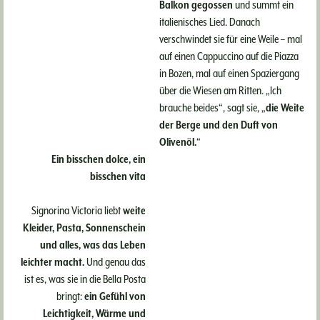
Balkon gegossen
und summt ein
italienisches Lied. Danach
verschwindet sie für eine Weile – mal
Sommerfrische am
Ritten:
auf einen Cappuccino auf die Piazza
in Bozen, mal auf einen Spaziergang
Wo
über die Wiesen am Ritten. „Ich
Coolcation
brauche beides“, sagt sie, „
die Weite
erfunden wurde
der Berge und den Duft von
Olivenöl.
“
Ein bisschen dolce, ein
Seit über 400 Jahren entfliehen
bisschen vita
Menschen am Ritten der
Sommerhitze – und entdecken
Signorina Victoria liebt
weite
dabei eine Art zu reisen, die heute
Kleider, Pasta, Sonnenschein
aktueller ist denn je.
und alles, was das Leben
leichter macht.
Und genau das
ist es, was sie in die Bella Posta
WEITERLESEN
bringt:
ein Gefühl von
Leichtigkeit, Wärme und