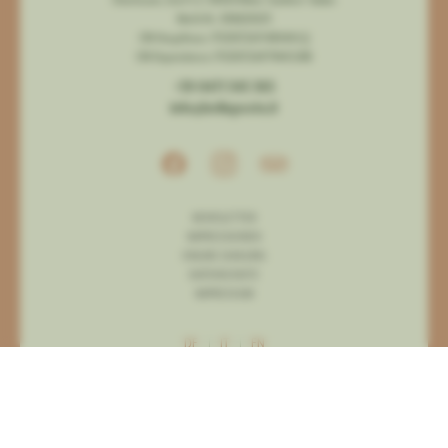
Oberbozen, Dorf 1+2 | 39054 Ritten | Südtirol - Italien
MwSt.Nr. 01188210213
CIN Haupthaus: IT021072A1Y4BVAVLQ
CIN Dependance: IT021072A1F7NHCGRB
+39 0471 345 365
info@bellaposta.it
NEWSLETTER
IMPRESSIONEN
ONLINE ZAHLUNG
DATENSCHUTZ
IMPRESSUM
DE
|
IT
|
EN