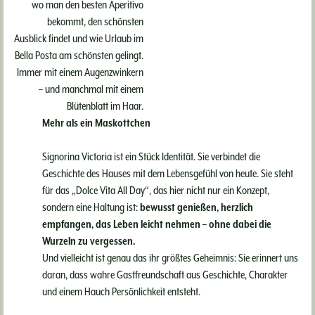
Victoria das Bella
wo man den besten Aperitivo
bekommt, den schönsten
Posta wurde
Ausblick findet und wie Urlaub im
Bella Posta am schönsten gelingt.
Seit dem 27. März 2026 ist das
Immer mit einem Augenzwinkern
Bella Posta in Oberbozen wieder
– und manchmal mit einem
Blütenblatt im Haar.
geöffnet. Doch statt das
Mehr als ein Maskottchen
bestehende Haus einfach zu
renovieren, ging es um etwas
Signorina Victoria ist ein Stück Identität. Sie verbindet die
anderes: es neu zu denken. Nicht
Geschichte des Hauses mit dem Lebensgefühl von heute. Sie steht
lauter, nicht größer. Sondern
für das „Dolce Vita All Day“, das hier nicht nur ein Konzept,
leichter.
sondern eine Haltung ist:
bewusst genießen, herzlich
empfangen, das Leben leicht nehmen – ohne dabei die
Wurzeln zu vergessen.
WEITERLESEN
Und vielleicht ist genau das ihr größtes Geheimnis: Sie erinnert uns
daran, dass wahre Gastfreundschaft aus Geschichte, Charakter
und einem Hauch Persönlichkeit entsteht.