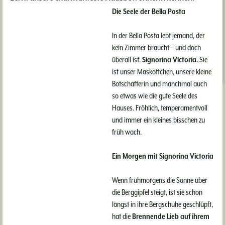
Wand
Die Seele der Bella Posta
weiß bleiben
durfte
In der Bella Posta lebt jemand, der
kein Zimmer braucht – und doch
Wer zum ersten Mal ins Bella
überall ist:
Signorina Victoria.
Sie
ist unser Maskottchen, unsere kleine
Posta kommt, merkt schnell: Weiß
Botschafterin und manchmal auch
ist hier eher die
so etwas wie die gute Seele des
Ausnahme. Warme Terracotta-
Hauses. Fröhlich, temperamentvoll
Töne, sanftes Salbeigrün,
und immer ein kleines bisschen zu
sonniges Gelb oder zarte
früh wach.
Pfirsichfarben begleiten unsere
Ein Morgen mit Signorina Victoria
Gäste durchs Haus. Kein Zimmer
gleicht dem anderen, jeder Raum
Wenn frühmorgens die Sonne über
hat seinen eigenen ...
die Berggipfel steigt, ist sie schon
längst in ihre Bergschuhe geschlüpft,
WEITERLESEN
hat die
Brennende Lieb auf ihrem