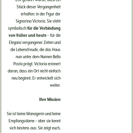
Stück dieser Vergangenheit
Urlaub über Bozen
ohne
erhalten: in der Figur der
Signorina Victoria. Sie steht
Auto
symbolisch
für die Verbindung
von früher und heute
– für die
So entspannt geht die Anreise ins
Eleganz vergangener Zeiten und
Bella Posta: Hier am Ritten,
die Lebensfreude, die das Haus
oberhalb von Bozen, kann der
nun unter dem Namen Bella
Urlaub schon früher beginnen:
Posta prägt. Victoria erinnert
daran, dass ein Ort nicht einfach
nämlich dann, wenn das Auto
neu beginnt. Er entwickelt sich
stehen bleiben kann.
weiter.
WEITERLESEN
Ihre Mission
Sie ist keine Managerin und keine
Empfangsdame – aber sie kennt
Wie aus dem Post
sich bestens aus: Sie zeigt euch,