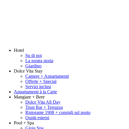
Hotel
Su di noi
La nostra storia
Giardino
Dolce Vita Stay
Camere + Appartamenti
Offerte + Special
Servizi inclusi
Appartamenti à la Carte
Mangiare + Bere
Dolce Vita All Day
Trust Bar + Terrazza
Ristorante 1908 + consigli sul posto
Ospiti esterni
Pool + Spa
Gioia Spa